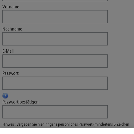
Vorname
Nachname
E-Mail
Passwort
Passwort bestätigen
Hinweis: Vergeben Sie hier Ihr ganz persönliches Passwort (mindestens 6 Zeichen
mit Groß- und Kleinbuchstaben, Ziffern oder Sonderzeichen).