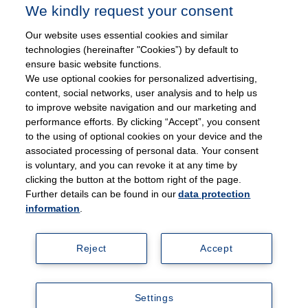
We kindly request your consent
Sofern Sie von einem anderen Teilnehmer geworben wurden tragen Sie
bitte hier Ihren Promocode ein. Ansonsten lassen Sie dieses Feld bitte
Our website uses essential cookies and similar
leer.
technologies (hereinafter "Cookies”) by default to
ensure basic website functions.
We use optional cookies for personalized advertising,
content, social networks, user analysis and to help us
Hiermit erkläre ich, die
Datenschutzerklärung
gelesen und
to improve website navigation and our marketing and
akzeptiert zu haben.
performance efforts. By clicking “Accept”, you consent
to the using of optional cookies on your device and the
associated processing of personal data. Your consent
is voluntary, and you can revoke it at any time by
clicking the button at the bottom right of the page.
Further details can be found in our
data protection
information
.
Reject
Accept
Teilnahmebedingungen
Datenschutz
Impressum
Kontakt
Settings